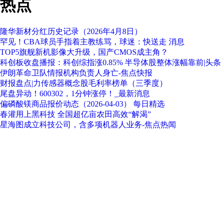
热点
隆华新材分红历史记录（2026年4月8日）
罕见！CBA球员手指着主教练骂，球迷：快送走 消息
TOP5旗舰新机影像大升级，国产CMOS成主角？
科创板收盘播报：科创综指涨0.85% 半导体股整体涨幅靠前|头条
伊朗革命卫队情报机构负责人身亡-焦点快报
财报盘点|力传感器概念股毛利率榜单（三季度）
尾盘异动！600302，1分钟涨停！_最新消息
偏磷酸镁商品报价动态（2026-04-03） 每日精选
春灌用上黑科技 全国超亿亩农田高效“解渴”
星海图成立科技公司，含多项机器人业务-焦点热闻