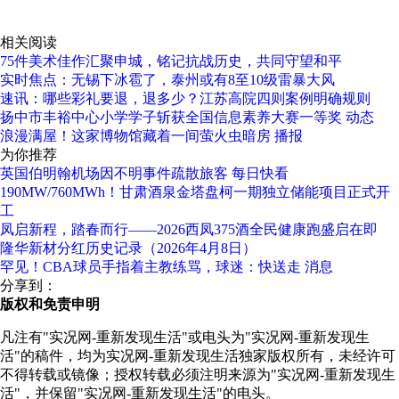
关键词：
最新资讯
相关阅读
75件美术佳作汇聚申城，铭记抗战历史，共同守望和平
实时焦点：无锡下冰雹了，泰州或有8至10级雷暴大风
速讯：哪些彩礼要退，退多少？江苏高院四则案例明确规则
扬中市丰裕中心小学学子斩获全国信息素养大赛一等奖 动态
浪漫满屋！这家博物馆藏着一间萤火虫暗房 播报
为你推荐
英国伯明翰机场因不明事件疏散旅客 每日快看
190MW/760MWh！甘肃酒泉金塔盘柯一期独立储能项目正式开
工
凤启新程，踏春而行——2026西凤375酒全民健康跑盛启在即
隆华新材分红历史记录（2026年4月8日）
罕见！CBA球员手指着主教练骂，球迷：快送走 消息
分享到：
版权和免责申明
凡注有"实况网-重新发现生活"或电头为"实况网-重新发现生
活"的稿件，均为实况网-重新发现生活独家版权所有，未经许可
不得转载或镜像；授权转载必须注明来源为"实况网-重新发现生
活"，并保留"实况网-重新发现生活"的电头。