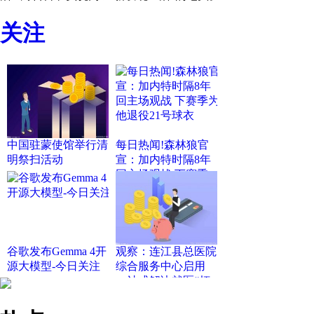
关注
中国驻蒙使馆举行清
每日热闻!森林狼官
明祭扫活动
宣：加内特时隔8年
回主场观战 下赛季
为他退役21号球衣
谷歌发布Gemma 4开
观察：连江县总医院
源大模型-今日关注
综合服务中心启用
一站式解决就医“烦
心事”