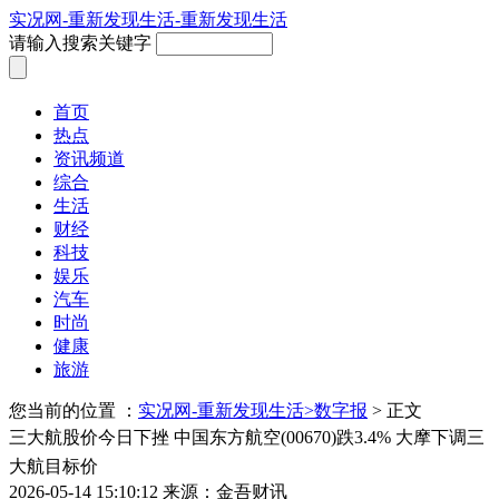
实况网-重新发现生活-重新发现生活
请输入搜索关键字
首页
热点
资讯频道
综合
生活
财经
科技
娱乐
汽车
时尚
健康
旅游
您当前的位置 ：
实况网-重新发现生活>
数字报
> 正文
三大航股价今日下挫 中国东方航空(00670)跌3.4% 大摩下调三
大航目标价
2026-05-14 15:10:12
来源：金吾财讯