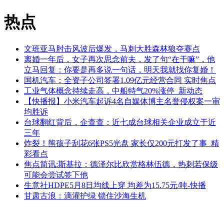
热点
文班亚马肘击风波后爆发，马刺大胜森林狼夺赛点
离婚一年后，女子再次思念前夫，发了句“在干嘛”，他
立马回复：你要是再多说一句话，明天我就找你复婚！
国机汽车：全资子公司签署1.09亿元经营合同 实时焦点
工业气体概念持续走高，中船特气20%涨停_新动态
【快播报】小米汽车起诉4名自媒体博主名誉侵权案一审
均胜诉
台球翻红背后，企查查：近七成台球相关企业成立于近
三年
炸裂！熊孩子刮花6张PS5光盘 家长仅200元打发了事_精
彩看点
焦点简讯:斯基拉：德泽尔比欣赏格林伍德，热刺若保级
可能会尝试签下他
生意社HDPE5月8日均线上穿 均差为15.75元/吨-快播
甘肃古浪：滴灌护绿 锁住沙海生机