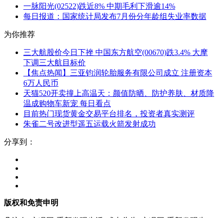
一脉阳光(02522)跌近8% 中期毛利下滑逾14%
每日报道：国家统计局发布7月份分年龄组失业率数据
为你推荐
三大航股价今日下挫 中国东方航空(00670)跌3.4% 大摩
下调三大航目标价
【焦点热闻】三亚钧润轮胎服务有限公司成立 注册资本
6万人民币
天猫520开卖撞上高温天：颜值防晒、防护养肤、材质降
温成购物车新宠 每日看点
目前热门现货黄金交易平台排名，投资者真实测评
朱雀二号改进型遥五运载火箭发射成功
分享到：
版权和免责申明