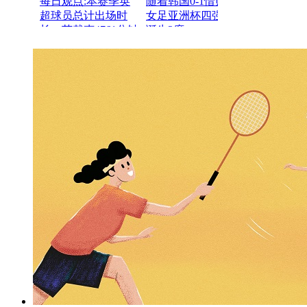
每日观点:本赛季英
随着韩国0-1惜败，
超球员总计出场时
女足亚洲杯四强已经
长：范戴克4761分钟
诞生2席
列第1，拉亚第5