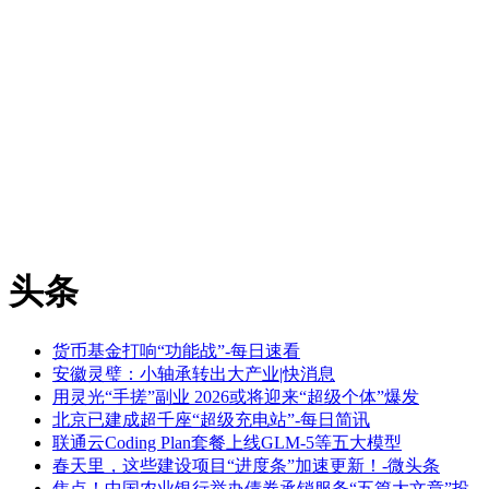
头条
货币基金打响“功能战”-每日速看
安徽灵璧：小轴承转出大产业|快消息
用灵光“手搓”副业 2026或将迎来“超级个体”爆发
北京已建成超千座“超级充电站”-每日简讯
联通云Coding Plan套餐上线GLM-5等五大模型
春天里，这些建设项目“进度条”加速更新！-微头条
焦点！中国农业银行举办债券承销服务“五篇大文章”投