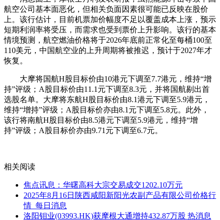
航空公司基本面恶化，但相关负面因素很可能已反映在股价
上。该行估计，目前机票加价幅度不足以覆盖成本上涨，预示
短期利润率将受压，而需求也受到票价上升影响。该行的基本
情境预测，航空燃油价格将于2026年底前正常化至每桶100至
110美元，中国航空业的上升周期将被推迟，预计于2027年才
恢复。
大摩将国航H股目标价由10港元下调至7.7港元，维持“增
持”评级；A股目标价由11.1元下调至8.3元，并将国航剔出首
选股名单。大摩将东航H股目标价由8.1港元下调至5.9港元，
维持“增持”评级；A股目标价亦由8.1元下调至5.8元。此外，
该行将南航H股目标价由8.5港元下调至5.9港元，维持“增
持”评级；A股目标价亦由9.71元下调至6.7元。
关键词：
财经频道
财经资讯
相关阅读
焦点讯息：华曙高科大宗交易成交1202.10万元
2025年8月16日陕西咸阳新阳光农副产品有限公司价格行
情_每日消息
洛阳钼业(03993.HK)获摩根大通增持432.87万股 热消息