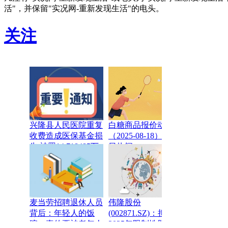
活"，并保留"实况网-重新发现生活"的电头。
关注
兴隆县人民医院重复
白糖商品报价动态
收费造成医保基金损
（2025-08-18）_今
失 被罚14.718485万
日热闻
元
麦当劳招聘退休人员
伟隆股份
背后：年轻人的饭
(002871.SZ)：拟推
碗，真的要被老年人
2025年限制性股票激