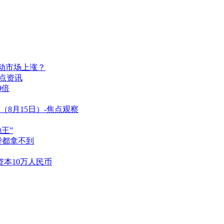
推动市场上涨？
焦点资讯
9倍
8月15日）-焦点观察
王”
贷都拿不到
资本10万人民币