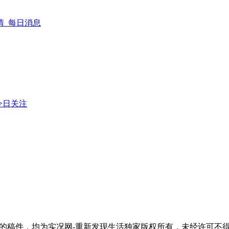
情_每日消息
今日关注
活"的稿件，均为实况网-重新发现生活独家版权所有，未经许可不