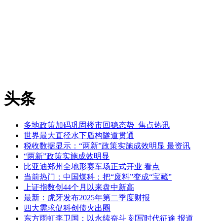
头条
多地政策加码巩固楼市回稳态势_焦点热讯
世界最大直径水下盾构隧道贯通
税收数据显示：“两新”政策实施成效明显 最资讯
“两新”政策实施成效明显
比亚迪郑州全地形赛车场正式开业 看点
当前热门：中国煤科：把“废料”变成“宝藏”
上证指数创44个月以来盘中新高
最新：虎牙发布2025年第二季度财报
四大需求促科创债火出圈
东方雨虹李卫国：以永续奋斗 刻写时代征途 报道