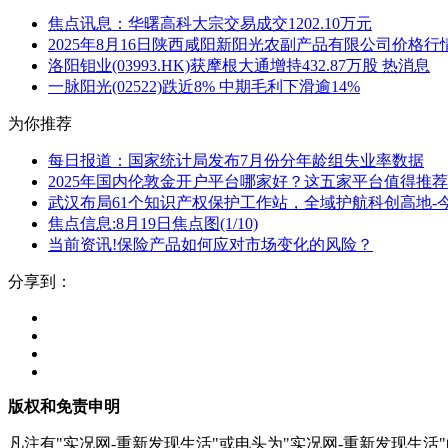
焦点讯息：华曙高科大宗交易成交1202.10万元
2025年8月16日陕西咸阳新阳光农副产品有限公司价格行
洛阳钼业(03993.HK)获摩根大通增持432.87万股 热消息
一脉阳光(02522)跌近8% 中期毛利下滑逾14%
为你推荐
每日报道：国家统计局发布7月份分年龄组失业率数据
2025年国内伦敦金开户平台哪家好？这五家平台值得推荐
武汉布局61个知识产权保护工作站，全域护航科创高地-
焦点信息:8月19日焦点图(1/10)
当前资讯!保险产品如何应对市场变化的风险？
分享到：
版权和免责申明
凡注有"实况网-重新发现生活"或电头为"实况网-重新发现生