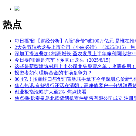
抢了
励计划
热点
每日播报!【财经分析】A股“身价”破100万亿元 是谁在
2大关节轴承龙头上市公司（小白必读）（2025/8/15）-
深加工提速叠加C端高增长 圣农发展上半年净利同比增7.
今日要闻!谁是汽车下乡真正龙头（2025/8/15）
这些是新型建筑材料上市公司龙头股票名单，收藏备用！（
投资者如何理解基金的市场竞争力？
86.4亿！招商蛇口与华润置地联手拿下今年深圳总价新“地
焦点热讯:有些银行还活在清朝，高净值客户一分钱消费
创业板指涨幅扩大至2%_焦点快看
焦点播报:秦皇岛北耀缝纫机零件销售有限公司成立 注册