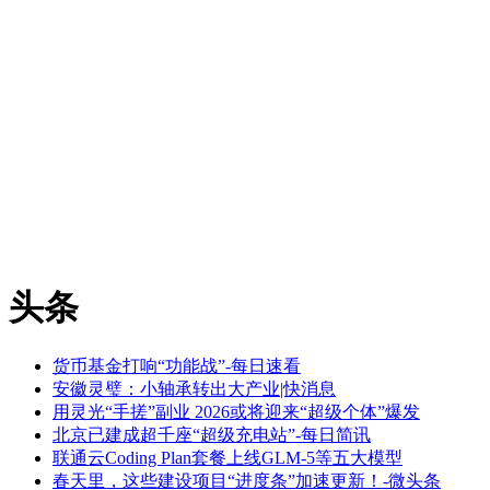
头条
货币基金打响“功能战”-每日速看
安徽灵璧：小轴承转出大产业|快消息
用灵光“手搓”副业 2026或将迎来“超级个体”爆发
北京已建成超千座“超级充电站”-每日简讯
联通云Coding Plan套餐上线GLM-5等五大模型
春天里，这些建设项目“进度条”加速更新！-微头条