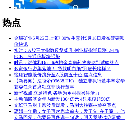
热点
金瑞矿业5月25日上涨7.30% 生意社5月18日发布硫磺涨
价快讯
实时：A股三大指数反复扬升 创业板指半日涨1.91%
PCB、光通信板块强势
时讯：渤健和Denali称帕金森病药物未达到试验终点
多家银行密集落地！“贷款明白纸”到底长啥样？
锐翔智能股价跻身至A股前五十位 焦点信息
【新要闻】法拉帝(09638.HK)：独立非执行董事辛定华
获委任为首席独立非执行董事
新华视点|立足特色 各地为乡村振兴添活力
主动偏股基金年内新发1364亿元 4只规模超50亿
文班亚马肘击风波后爆发，马刺大胜森林狼夺赛点
离婚一年后，女子再次思念前夫，发了句“在干嘛”，他
立马回复：你要是再多说一句话，明天我就找你复婚！