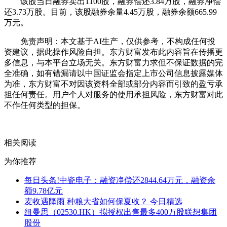
该股当日融券卖出1100股，融券偿还3.84万股，融券净偿
还3.73万股。目前，该股融券余量4.45万股，融券余额665.99
万元。
免责声明：本文基于AI生产，仅供参考，不构成任何投
资建议，据此操作风险自担。东方财富发布此内容旨在传播更
多信息，与本平台立场无关。东方财富力求但不保证数据的完
全准确，如有错漏请以中国证监会指定上市公司信息披露媒体
为准，东方财富不对因该资料全部或部分内容而引致的盈亏承
担任何责任。用户个人对服务的使用承担风险，东方财富对此
不作任何类型的担保。
关键词：
净偿还
融资
中瓷电子
融资余额
东方财
相关阅读
为你推荐
每日头条!中瓷电子：融资净偿还2844.64万元，融资余
额9.78亿元
麦收遇降雨 种粮大省如何保夏收？ 今日精选
纽曼思（02530.HK）拟授权出售最多400万股联想集团
股份