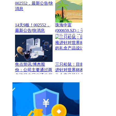
14天9板！002552，
珠海中富
最新公告|快消息
(000659.SZ)：子公司
拟购买模具 速读
焦点简讯:博杰股
三只松鼠：目前正推
份：公司主要通过两
进针对世界杯相关的
条路径布局光通信领
礼盒产品设计-聚焦
域