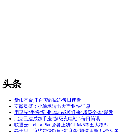
头条
货币基金打响“功能战”-每日速看
安徽灵璧：小轴承转出大产业|快消息
用灵光“手搓”副业 2026或将迎来“超级个体”爆发
北京已建成超千座“超级充电站”-每日简讯
联通云Coding Plan套餐上线GLM-5等五大模型
春天里，这些建设项目“进度条”加速更新！-微头条