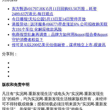
东方甄选(01797.HK)5月11日回购93.50万股，耗资
2489.63万港元-每日观点
今日播报!天坛公园5月13日至14日暂停开放
港股异动 | 远洋服务(06677)早盘涨近6% 公司拟收购关联
方191个车位 化解应收款风险
电商假货乱象再调查：品牌方如何用&quot;组合拳&quot;
守护消费者权益？
传可灵AI以200亿美元估值融资，谋求独立上市-观速讯
分享到：
版权和免责申明
凡注有"实况网-重新发现生活"或电头为"实况网-重新发现生
活"的稿件，均为实况网-重新发现生活独家版权所有，未经许
可不得转载或镜像；授权转载必须注明来源为"实况网-重新发
现生活"，并保留"实况网-重新发现生活"的电头。