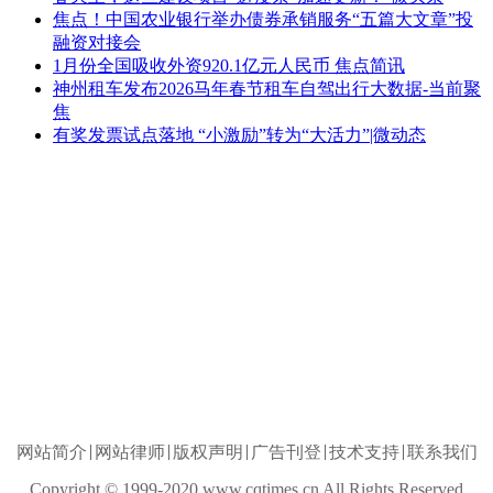
焦点！中国农业银行举办债券承销服务“五篇大文章”投
融资对接会
1月份全国吸收外资920.1亿元人民币 焦点简讯
神州租车发布2026马年春节租车自驾出行大数据-当前聚
焦
有奖发票试点落地 “小激励”转为“大活力”|微动态
网站简介
网站律师
版权声明
广告刊登
技术支持
联系我们
Copyright © 1999-2020 www.cqtimes.cn All Rights Reserved