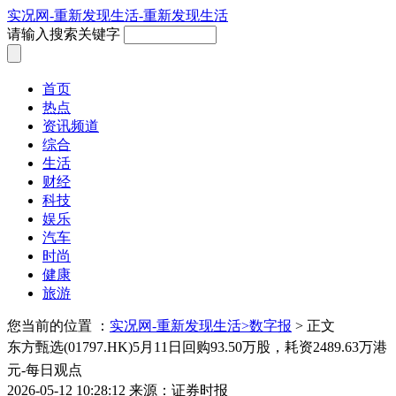
实况网-重新发现生活-重新发现生活
请输入搜索关键字
首页
热点
资讯频道
综合
生活
财经
科技
娱乐
汽车
时尚
健康
旅游
您当前的位置 ：
实况网-重新发现生活>
数字报
> 正文
东方甄选(01797.HK)5月11日回购93.50万股，耗资2489.63万港
元-每日观点
2026-05-12 10:28:12
来源：证券时报