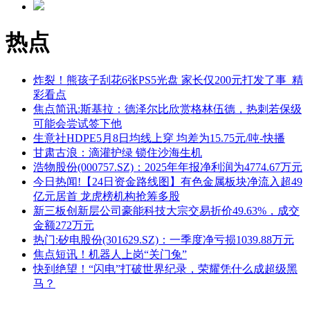
热点
炸裂！熊孩子刮花6张PS5光盘 家长仅200元打发了事_精
彩看点
焦点简讯:斯基拉：德泽尔比欣赏格林伍德，热刺若保级
可能会尝试签下他
生意社HDPE5月8日均线上穿 均差为15.75元/吨-快播
甘肃古浪：滴灌护绿 锁住沙海生机
浩物股份(000757.SZ)：2025年年报净利润为4774.67万元
今日热闻!【24日资金路线图】有色金属板块净流入超49
亿元居首 龙虎榜机构抢筹多股
新三板创新层公司豪能科技大宗交易折价49.63%，成交
金额272万元
热门:矽电股份(301629.SZ)：一季度净亏损1039.88万元
焦点短讯！机器人上岗“关门兔”
快到绝望！“闪电”打破世界纪录，荣耀凭什么成超级黑
马？