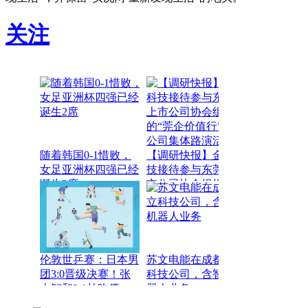
关注
随着韩国0-1惜败，
【调研快报】金富科
女足亚洲杯四强已经
技接待参与东莞市上
诞生2席
市公司协会组织
的“莞企价值行”上市
公司集体路演活动投
资者约80人调研 讯
息
伦敦世乒赛：日本男
苏文电能在成都成立
团3:0晋级决赛！张
科技公司，含智能机
本智和3:1林昀儒，
器人业务
冲击冠军