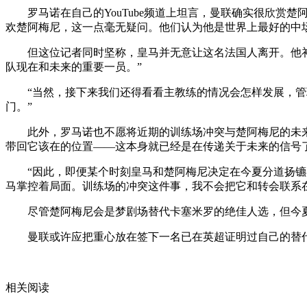
罗马诺在自己的YouTube频道上坦言，曼联确实很欣
欢楚阿梅尼，这一点毫无疑问。他们认为他是世界上最好的中
但这位记者同时坚称，皇马并无意让这名法国人离开。他
队现在和未来的重要一员。”
“当然，接下来我们还得看看主教练的情况会怎样发展，
门。”
此外，罗马诺也不愿将近期的训练场冲突与楚阿梅尼的未
带回它该在的位置——这本身就已经是在传递关于未来的信号了
“因此，即便某个时刻皇马和楚阿梅尼决定在今夏分道扬
马掌控着局面。训练场的冲突这件事，我不会把它和转会联系
尽管楚阿梅尼会是梦剧场替代卡塞米罗的绝佳人选，但今
曼联或许应把重心放在签下一名已在英超证明过自己的替代
关键词：
曼联
英超
皇马
楚阿梅尼
卡塞米罗
皇
相关阅读