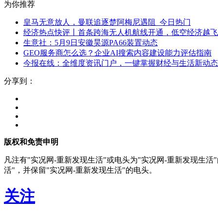
为你推荐
皇马无意放人，曼联追逐楚阿梅尼遇阻_今日热门
经济热点快评丨首条跨海无人机航线开通，低空经济越飞
生意社：5月9日安徽昊源PA66装置动态
GEO服务商怎么选？企业AI搜索内容建设能力评估指南
今报在线：全维度资讯门户，一键掌握财经与生活新动态
分享到：
版权和免责申明
凡注有"实况网-重新发现生活"或电头为"实况网-重新发现生
活"，并保留"实况网-重新发现生活"的电头。
关注