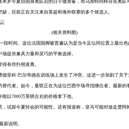
塞米罗今夏自由身离队后的日子做准备，而乌加特同样存在离队
空缺，目前正在关注来自英超和海外联赛的多个候选人。
(相关资料图)
了一段时间。这位法国国脚被普遍认为是当今足坛同位置上最出色
中场提供兼具力量和灵巧的平衡选择。
变得有些扑朔迷离。
费德里科·巴尔韦德在训练场上发生了冲突。这进一步加剧了关
罗的替代者。如今，曼联正在为这位巴西中场寻找继任者。最新
许能以7000万英镑左右的价格拿下他。
话，试探今夏转会的可能性。还有报道称，皇马可能对放走楚阿
最新说明。