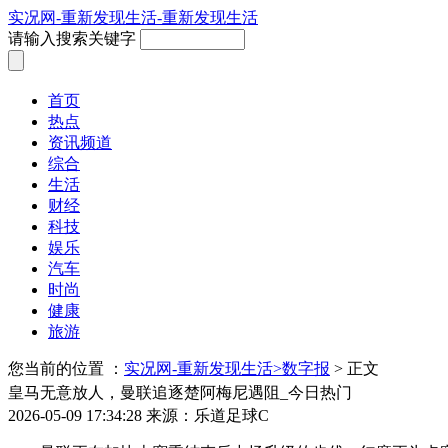
实况网-重新发现生活-重新发现生活
请输入搜索关键字
首页
热点
资讯频道
综合
生活
财经
科技
娱乐
汽车
时尚
健康
旅游
您当前的位置 ：
实况网-重新发现生活>
数字报
> 正文
皇马无意放人，曼联追逐楚阿梅尼遇阻_今日热门
2026-05-09 17:34:28
来源：乐道足球C