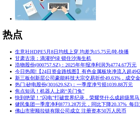
热点
生意社HDPE5月8日均线上穿 均差为15.75元/吨-快播
甘肃古浪：滴灌护绿 锁住沙海生机
浩物股份(000757.SZ)：2025年年报净利润为4774.67万元
今日热闻!【24日资金路线图】有色金属板块净流入超49
新三板创新层公司豪能科技大宗交易折价49.63%，成交金
热门:矽电股份(301629.SZ)：一季度净亏损1039.88万元
焦点短讯！机器人上岗“关门兔”
快到绝望！“闪电”打破世界纪录，荣耀凭什么成超级黑马
健民集团一季度净利8773.28万元，同比下降20.37%_每
佛山市密顺拉链有限公司成立 注册资本50万人民币