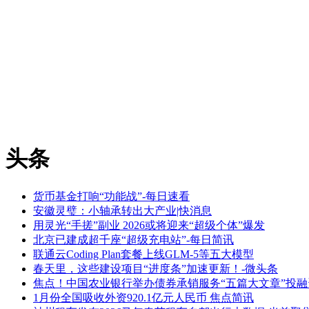
头条
货币基金打响“功能战”-每日速看
安徽灵璧：小轴承转出大产业|快消息
用灵光“手搓”副业 2026或将迎来“超级个体”爆发
北京已建成超千座“超级充电站”-每日简讯
联通云Coding Plan套餐上线GLM-5等五大模型
春天里，这些建设项目“进度条”加速更新！-微头条
焦点！中国农业银行举办债券承销服务“五篇大文章”投
1月份全国吸收外资920.1亿元人民币 焦点简讯