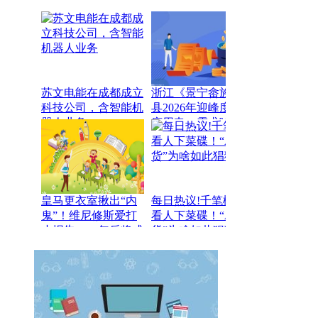
苏文电能在成都成立
浙江《景宁畲族自治
科技公司，含智能机
县2026年迎峰度冬有
器人业务
序用电、需求响应和
移峰填谷等管理工作
方案》发布
皇马更衣室揪出“内
每日热议!千笔楼｜
鬼”！维尼修斯爱打
看人下菜碟！“AB
小报告，一年后将成
货”为啥如此猖獗？
自由身|快资讯