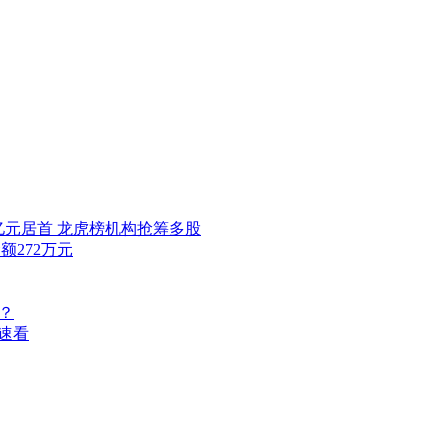
亿元居首 龙虎榜机构抢筹多股
额272万元
？
日速看