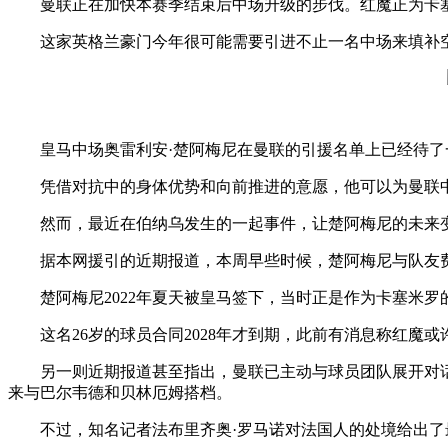
曼联正在加快本赛季结束后中场升级的步伐。红魔正为卡
这家英格兰豪门今年很可能需要引进不止一名中场来填补
皇马中场奥雷利安·楚阿梅尼在曼联的引援名单上已经待
凭借对抗中的身体优势和向前推进的意愿，他可以为曼联
然而，最近在伯纳乌发生的一起事件，让楚阿梅尼的未来
据本网援引的近期报道，本周早些时候，楚阿梅尼与队友
楚阿梅尼2022年夏天被皇马签下，当时正是作为卡塞米
这名26岁的球员合同2028年才到期，此前有消息称红魔或
另一则近期报道甚至指出，曼联已主动与球员团队展开对
来与巴尔韦德和贝林厄姆搭档。
不过，知名记者法布里齐奥·罗马诺对法国人的处境给出了