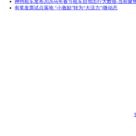
神州租车发布2026马年春节租车自驾出行大数据-当前聚
有奖发票试点落地 “小激励”转为“大活力”|微动态