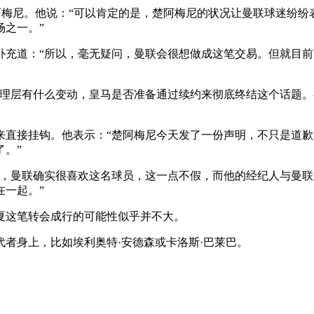
赏楚阿梅尼。他说：“可以肯定的是，楚阿梅尼的状况让曼联球迷纷
场之一。”
补充道：“所以，毫无疑问，曼联会很想做成这笔交易。但就目
管理层有什么变动，皇马是否准备通过续约来彻底终结这个话题
来直接挂钩。他表示：“楚阿梅尼今天发了一份声明，不只是道
。”
镳，曼联确实很喜欢这名球员，这一点不假，而他的经纪人与曼
在一起。”
夏这笔转会成行的可能性似乎并不大。
者身上，比如埃利奥特·安德森或卡洛斯·巴莱巴。