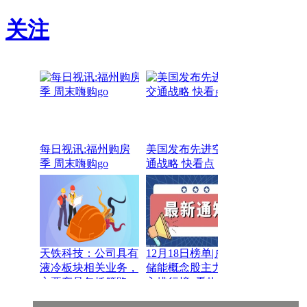
关注
每日视讯:福州购房
美国发布先进空中交
季 周末嗨购go
通战略 快看点
天铁科技：公司具有
12月18日榜单|户用
液冷板块相关业务，
储能概念股主力净流
主要产品包括管路、
入排行榜_看热讯
算力集装箱、干冷塔