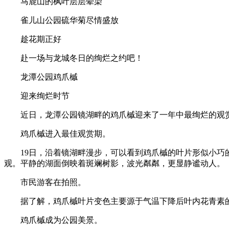
马鹿山的枫叶层层晕染
雀儿山公园硫华菊尽情盛放
趁花期正好
赴一场与龙城冬日的绚烂之约吧！
龙潭公园鸡爪槭
迎来绚烂时节
近日，龙潭公园镜湖畔的鸡爪槭迎来了一年中最绚烂的观
鸡爪槭进入最佳观赏期。
19日，沿着镜湖畔漫步，可以看到鸡爪槭的叶片形似小
观。平静的湖面倒映着斑斓树影，波光粼粼，更显静谧动人。
市民游客在拍照。
据了解，鸡爪槭叶片变色主要源于气温下降后叶内花青素
鸡爪槭成为公园美景。