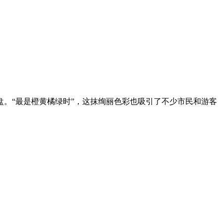
盘。“最是橙黄橘绿时”，这抹绚丽色彩也吸引了不少市民和游客
。