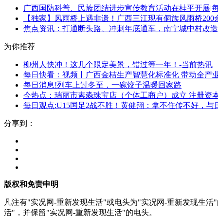
广西国防科普、民族团结进步宣传教育活动在桂平开展|
【独家】风雨桥上遇非遗！广西三江现有侗族风雨桥200
焦点资讯：打通断头路、冲刺年底通车，南宁城中村改造
为你推荐
柳州人快冲！这几个限定美景，错过等一年！-当前热讯
每日快看：视频丨广西金桔生产智慧化标准化 带动全产
每日消息!列车上过冬至，一碗饺子温暖回家路
今热点：瑞丽市素淼珠宝店（个体工商户）成立 注册资本
每日观点:U15国足2战不胜！黄健翔：拿不住传不好，
分享到：
版权和免责申明
凡注有"实况网-重新发现生活"或电头为"实况网-重新发现生
活"，并保留"实况网-重新发现生活"的电头。