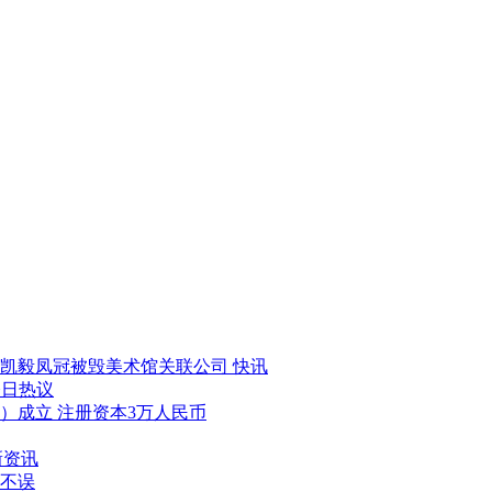
凯毅凤冠被毁美术馆关联公司 快讯
今日热议
）成立 注册资本3万人民币
新资讯
不误