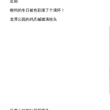
近期
柳州的冬日被色彩撞了个满怀！
龙潭公园的鸡爪槭缀满枝头