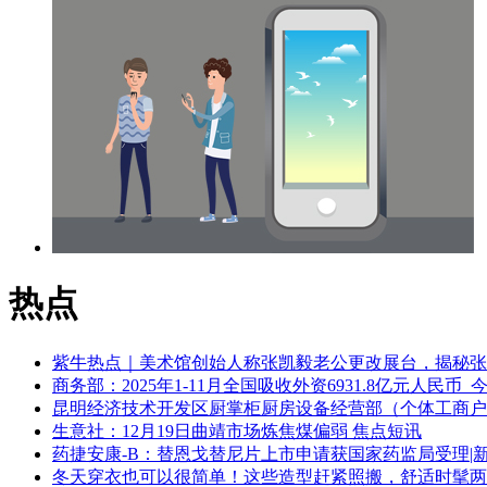
、换热器等，目前已
与行业内客户达成合
作关系
热点
紫牛热点｜美术馆创始人称张凯毅老公更改展台，揭秘张
商务部：2025年1-11月全国吸收外资6931.8亿元人民币_
昆明经济技术开发区厨掌柜厨房设备经营部（个体工商户
生意社：12月19日曲靖市场炼焦煤偏弱 焦点短讯
药捷安康-B：替恩戈替尼片上市申请获国家药监局受理|
冬天穿衣也可以很简单！这些造型赶紧照搬，舒适时髦两