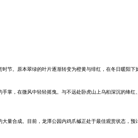
赏时节。原本翠绿的叶片逐渐转变为橙黄与绯红，在冬日暖阳下
巧的手掌，在微风中轻轻摇曳。与不远处卧虎山上乌桕深沉的绛红
的大量合成。目前，龙潭公园内鸡爪槭正处于最佳观赏状态，预