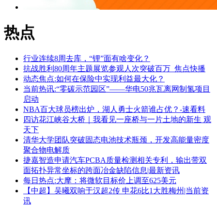
热点
行业连续8周去库，“锂”面有啥变化？
抗战胜利80周年主题展览参观人次突破百万_焦点快播
动态焦点:如何在保险中实现利益最大化？
当前热讯:“零碳示范园区”——华电50兆瓦离网制氢项目
启动
NBA百大球员榜出炉，湖人勇士火箭谁占优？-速看料
四访花江峡谷大桥｜我看见一座桥与一片土地的新生 观
天下
清华大学团队突破固态电池技术瓶颈，开发高能量密度
聚合物电解质
捷嘉智造申请汽车PCBA质量检测相关专利，输出带双
面拓扑异常坐标的跨面冶金缺陷信息|最新资讯
每日热点:大摩：将微软目标价上调至625美元
【中超】吴曦双响于汉超2传 申花6比1大胜梅州|当前资
讯