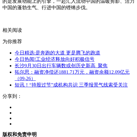
的是发展动能上的引擎，一起汇入流动中国的温暖剪影、活力
中国的蓬勃生气、行进中国的铿锵步伐。
关键词：
高铁
开通
湖北
线路
环线
相关阅读
为你推荐
今日精选:是奔跑的大道 更是腾飞的跑道
今日热闻!工业经济释放向好积极信号
长沙9月30日出行车辆数或创历史新高_聚焦
拓尔思：融资净偿还1881.71万元，融资余额12.09亿元
（09-26）
短讯！“持股过节”成机构共识 三季报景气线索受关注
分享到：
版权和免责申明