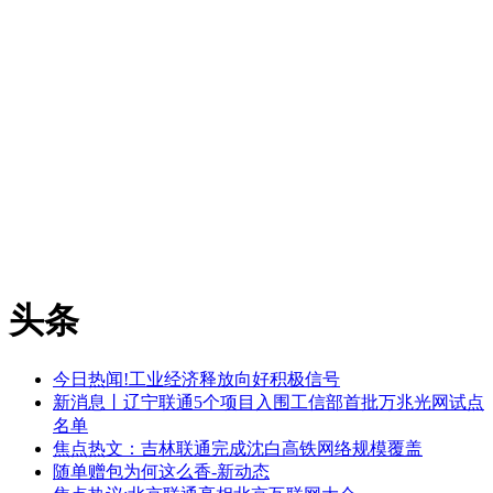
头条
今日热闻!工业经济释放向好积极信号
新消息丨辽宁联通5个项目入围工信部首批万兆光网试点
名单
焦点热文：吉林联通完成沈白高铁网络规模覆盖
随单赠包为何这么香-新动态