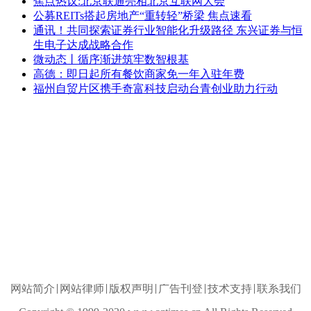
焦点热议:北京联通亮相北京互联网大会
公募REITs搭起房地产“重转轻”桥梁 焦点速看
通讯！共同探索证券行业智能化升级路径 东兴证券与恒
生电子达成战略合作
微动态丨循序渐进筑牢数智根基
高德：即日起所有餐饮商家免一年入驻年费
福州自贸片区携手奇富科技启动台青创业助力行动
网站简介
网站律师
版权声明
广告刊登
技术支持
联系我们