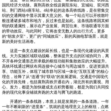
国民经济大动脉。襄荆高铁全线设襄阳东站、宜城站、双河西
站、荆门西站4座车站。4站串起的这条高铁线路，是在密集交
织的交通网络中显示其重大意义的。每一个站点可以开枝散叶
般连通诸多城市和地方，反过来也是如此。这条线路将因其鲜
明的联通属性，展示在产业发展、商贸往来、市场联通等方面
的带动效应。与此同时，它将改变无数人的出行方式，更多
的“朝发夕至”，更广的“同城效应”，新的风驰电掣场景，就是
新的美好生活画卷。
这是一条支点建设的延长线，也是一条现代化建设的风景
线。大力实施区域联动战略，整体提升支点的区域协同力，离
不开各种交通形态所承载的枢纽功能和集散效应的大幅提升。
高铁环线通过网状布局连接中心城市与周边城市，促进资源共
享、功能互补，体现了城市群与区域一体化“互联互通”的核心
理念，诠释了从“连通”到“联动”的发展逻辑。交通是中国现代
化的开路先锋，包括襄荆高铁开通在内，湖北所有的重视、用
心、发力，都是为加快建成支点积势蓄能，都是为我们共同投
身的现代化事业铺就奔跑的大道与腾飞的跑道。
开通的一条条线路，本质上就是发展的一条条道路。一年
一年不断刷新的“进度条”，筑就的是地理意义上的枢纽，点燃