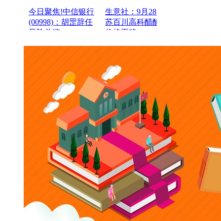
今日聚焦!中信银行
生意社：9月28日江
(00998)：胡罡辞任
苏百川高科醋酸乙酯
风险总监
价格平稳