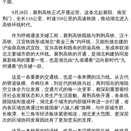
个圆。
9月28日，襄荆高铁正式开通运营。这条北起襄阳、南至
荆门，全长116公里、时速350公里的高速铁路，推动湖北进入
高铁环线时代。
作为呼南通道关键工程，襄荆高铁既能与荆荆高铁、汉十
高铁、汉宜铁路形成湖北“黄金三角”内环线，又能衔接在建的
沪渝蓉高铁武宜段、宜兴高铁和既有的郑渝高铁，形成串联湖
北主要城市群的大环线。襄荆高铁的开通，是湖北构建协同发
展新格局的重要一笔，也是湖北由“九省通衢”迈向新时代“九
州通衢”的关键一跃。
这是一条重要的交通线，也是一条奔腾的活力线。从古代
的驿道纵横、舟楫往来，到近代的铁路兴起，再到现在的海陆
空立体全方位发展，交通方式的每一次变革，都深刻重塑着经
济社会发展状态和人类生产生活面貌。襄荆高铁开通，各条线
路陆续衔接成环，湖北多个城市的内部循环将进一步打通，省
内各区域也将通过衔接国家“八纵八横”路网，与中原城市群、
长株潭、长三角等经济板块紧密相连，湖北更大范围、更深层
次的区域协同发展因此有了更加坚实的支撑。
这是一条舒展的经济线，也是一条温暖的民生线。铁路是